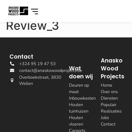
Review_3
Contact
Anasko
+324 95 19 47 53
Wat
Wood
contact@anaskowoodprojects.be
doen wij
Projects
Overboekstraat, 3830
Wellen
Deuren op
Home
maat
Over ons
Inbouwkasten
Diensten
Houten
Populair
tuinhuizen
Realisaties
Houten
Jobs
vloeren
Contact
Carports