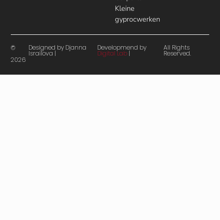
Kleine
gyprocwerken
Designed by Djanna
Developmend by
All Rights
©
Israilova |
Digital Lab
|
Reserved.
2026