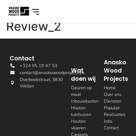
Review_2
Contact
Anasko
+324 95 19 47 53
Wat
Wood
contact@anaskowoodprojects.be
doen wij
Projects
Overboekstraat, 3830
Wellen
Deuren op
Home
maat
Over ons
Inbouwkasten
Diensten
Houten
Populair
tuinhuizen
Realisaties
Houten
Jobs
vloeren
Contact
Carports