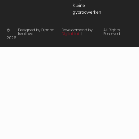
Kleine
gyprocwerken
Designed by Djanna
Developmend by
All Rights
©
Israilova |
Digital Lab
|
Reserved.
2026