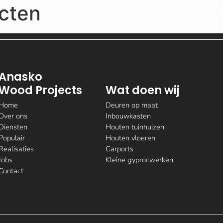
Over Ons
Dienste
ecten
Home
Anasko
Wood Projects
Wat doen wij
Home
Deuren op maat
Over ons
Inbouwkasten
Diensten
Houten tuinhuizen
Populair
Houten vloeren
Realisaties
Carports
Jobs
Kleine gyprocwerken
Contact