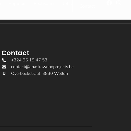
n
Populair
Realisaties
Jobs
Contact
Contact
+324 95 19 47 53
contact@anaskowoodprojects.be
Overboekstraat, 3830 Wellen