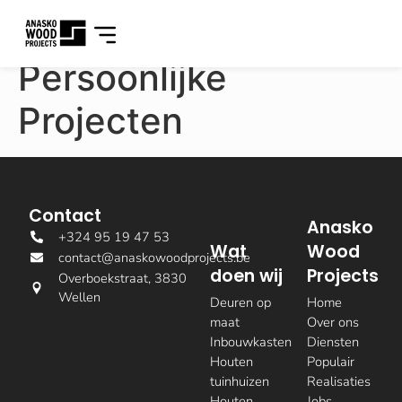
Persoonlijke
Projecten
Contact
Anasko
+324 95 19 47 53
Wat
Wood
contact@anaskowoodprojects.be
doen wij
Projects
Overboekstraat, 3830
Wellen
Deuren op
Home
maat
Over ons
Inbouwkasten
Diensten
Houten
Populair
tuinhuizen
Realisaties
Houten
Jobs