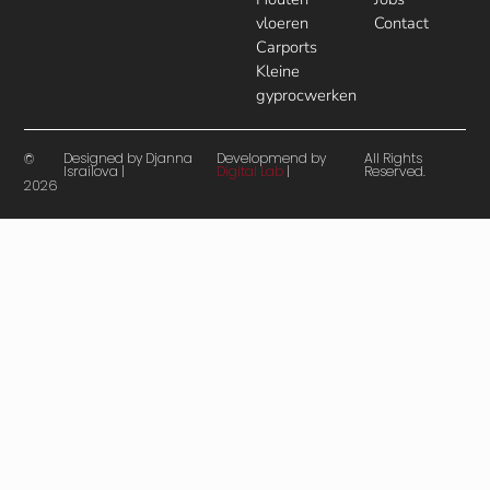
vloeren
Contact
Carports
Kleine
gyprocwerken
Designed by Djanna
Developmend by
All Rights
©
Israilova |
Digital Lab
|
Reserved.
2026