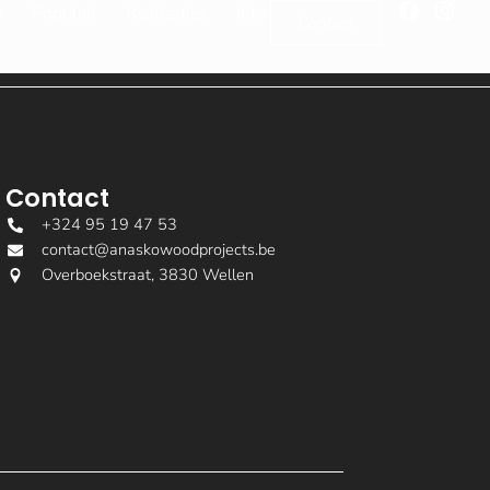
n
Populair
Realisaties
Jobs
Contact
Contact
+324 95 19 47 53
contact@anaskowoodprojects.be
Overboekstraat, 3830 Wellen