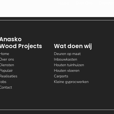
Over Ons
Dienste
Home
Anasko
Wood Projects
Wat doen wij
Home
Deuren op maat
Over ons
Inbouwkasten
Diensten
Houten tuinhuizen
Populair
Houten vloeren
Realisaties
Carports
Jobs
Kleine gyprocwerken
Contact