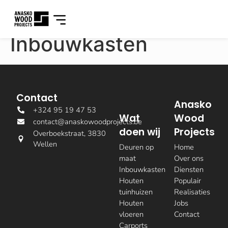
Inbouwkasten
Contact
Anasko
+324 95 19 47 53
Wat
Wood
contact@anaskowoodprojects.be
doen wij
Projects
Overboekstraat, 3830
Wellen
Deuren op
Home
maat
Over ons
Inbouwkasten
Diensten
Houten
Populair
tuinhuizen
Realisaties
Houten
Jobs
vloeren
Contact
Carports