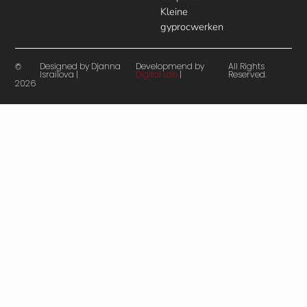
Kleine
gyprocwerken
Designed by Djanna
Developmend by
All Rights
©
Israilova |
Digital Lab
|
Reserved.
2026