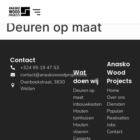
Deuren op maat
Contact
Anasko
+324 95 19 47 53
Wat
Wood
contact@anaskowoodprojects.be
doen wij
Projects
Overboekstraat, 3830
Wellen
Deuren op
Home
maat
Over ons
Inbouwkasten
Diensten
Houten
Populair
tuinhuizen
Realisaties
Houten
Jobs
vloeren
Contact
Carports