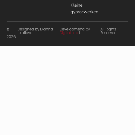
Kleine
gyprocwerken
Designed by Djanna
Developmend by
All Rights
©
Israilova |
Digital Lab
|
Reserved.
2026