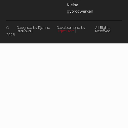
Kleine
gyprocwerken
Designed by Djanna
Developmend by
All Rights
©
Israilova |
Digital Lab
|
Reserved.
2026