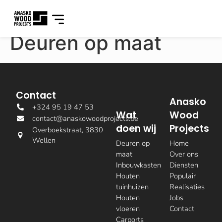
Deuren op maat
Contact
Anasko
+324 95 19 47 53
Wat
Wood
contact@anaskowoodprojects.be
doen wij
Projects
Overboekstraat, 3830
Wellen
Deuren op
Home
maat
Over ons
Inbouwkasten
Diensten
Houten
Populair
tuinhuizen
Realisaties
Houten
Jobs
vloeren
Contact
Carports