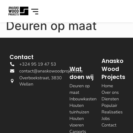
Deuren op maat
Contact
Anasko
+324 95 19 47 53
Wat
Wood
contact@anaskowoodprojects.be
doen wij
Projects
Overboekstraat, 3830
Wellen
Deuren op
Home
maat
Over ons
Inbouwkasten
Diensten
Houten
Populair
tuinhuizen
Realisaties
Houten
Jobs
vloeren
Contact
Carports