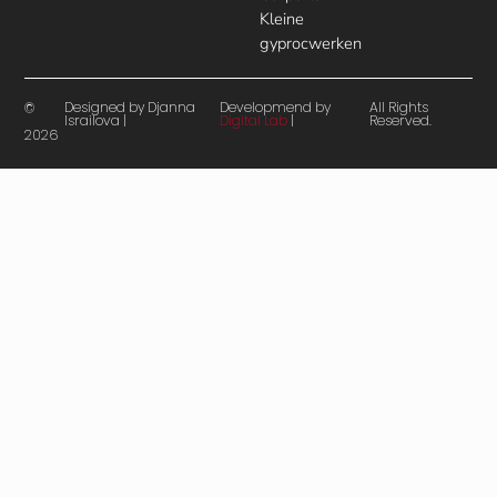
Kleine
gyprocwerken
Designed by Djanna
Developmend by
All Rights
©
Israilova |
Digital Lab
|
Reserved.
2026