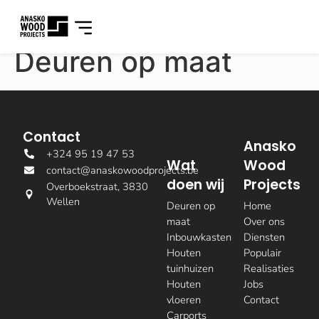
Deuren op maat
Contact
Anasko
+324 95 19 47 53
Wat
Wood
contact@anaskowoodprojects.be
doen wij
Projects
Overboekstraat, 3830
Wellen
Deuren op
Home
maat
Over ons
Inbouwkasten
Diensten
Houten
Populair
tuinhuizen
Realisaties
Houten
Jobs
vloeren
Contact
Carports