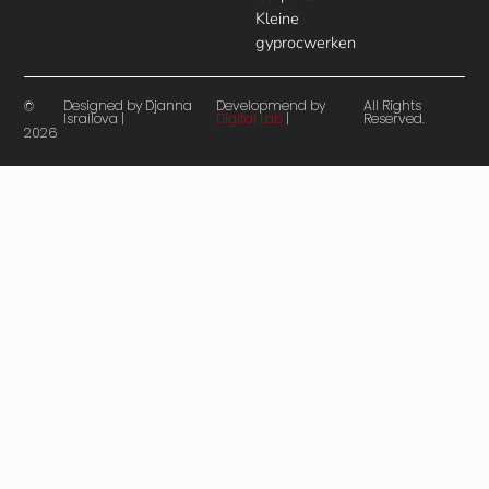
Kleine
gyprocwerken
Designed by Djanna
Developmend by
All Rights
©
Israilova |
Digital Lab
|
Reserved.
2026