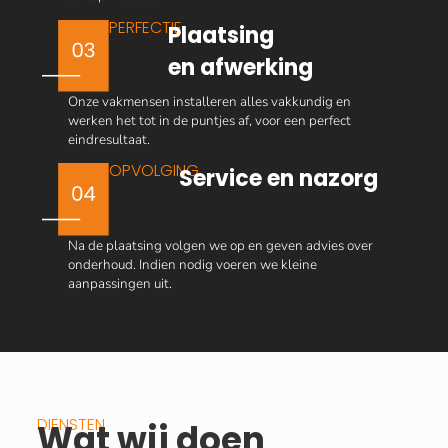
PERFECTIE
Plaatsing
en afwerking
Onze vakmensen installeren alles vakkundig en
werken het tot in de puntjes af, voor een perfect
eindresultaat.
OPVOLGING
Service en nazorg
Na de plaatsing volgen we op en geven advies over
onderhoud. Indien nodig voeren we kleine
aanpassingen uit.
DIENSTEN
Wat wij doen