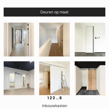
Deuren op maat
1
2
3
…
6
Inbouwkasten