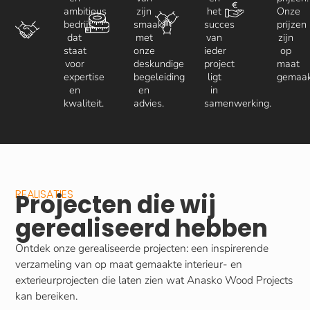
ambitieus
zijn
het
Onze
bedrijf
smaak,
succes
prijzen
dat
met
van
zijn
staat
onze
ieder
op
voor
deskundige
project
maat
expertise
begeleiding
ligt
gemaak
en
en
in
kwaliteit.
advies.
samenwerking.
REALISATIES
Projecten die wij
gerealiseerd hebben
Ontdek onze gerealiseerde projecten: een inspirerende
verzameling van op maat gemaakte interieur- en
exterieurprojecten die laten zien wat Anasko Wood Projects
kan bereiken.