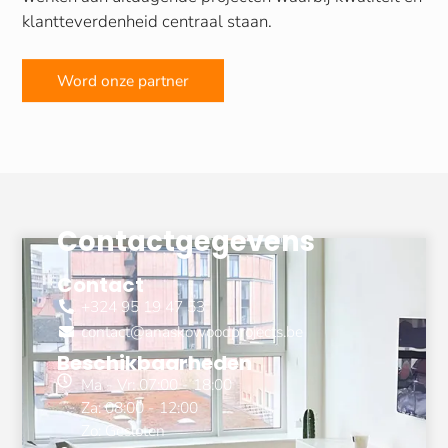
klantteverdenheid centraal staan.
Word onze partner
Contactgegevens
Contact
+324 95 19 47 53
contact@anaskowoodprojects.be
Beschikbaarheden
Ma - Vr: 07:00 - 18:00
Za: 08:00 - 12:00
Zo: Gesloten