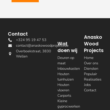
Contact
Anasko
+324 95 19 47 53
Wat
Wood
contact@anaskowoodprojects.be
doen wij
Projects
Overboekstraat, 3830
Wellen
Deuren op
Home
maat
Over ons
Inbouwkasten
Diensten
Houten
Populair
tuinhuizen
Realisaties
Houten
Jobs
vloeren
Contact
Carports
Kleine
gyprocwerken