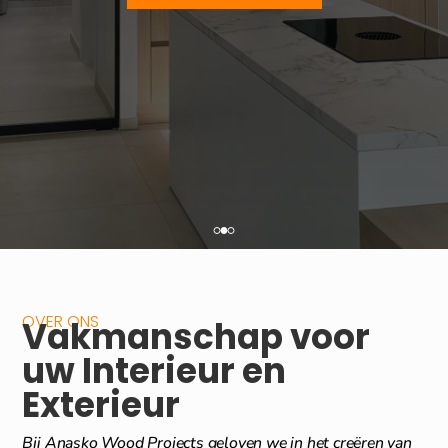
OVER ONS
Vakmanschap voor
uw Interieur en
Exterieur
Bij Anasko Wood Projects geloven we in het creëren van