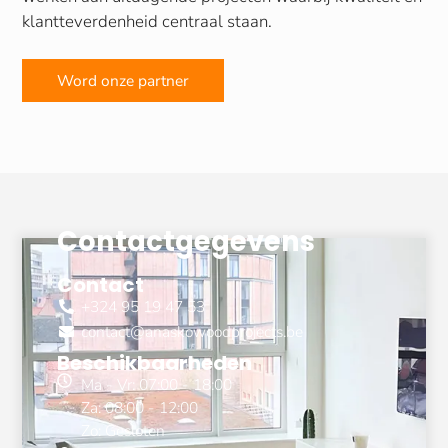
klantteverdenheid centraal staan.
Word onze partner
Contactgegevens
Contact
+324 95 19 47 53
contact@anaskowoodprojects.be
Beschikbaarheden
Ma - Vr: 07:00 - 18:00
Za: 08:00 - 12:00
Zo: Gesloten