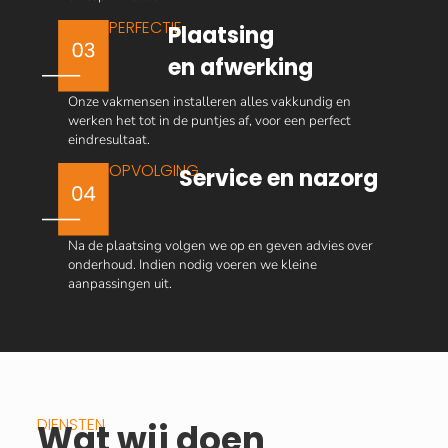
PERFECTIE
Plaatsing
en afwerking
Onze vakmensen installeren alles vakkundig en
werken het tot in de puntjes af, voor een perfect
eindresultaat.
OPVOLGING
Service en nazorg
Na de plaatsing volgen we op en geven advies over
onderhoud. Indien nodig voeren we kleine
aanpassingen uit.
DIENSTEN
Wat wij doen