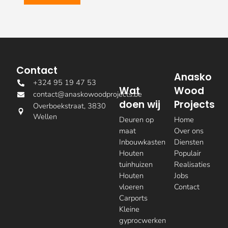
Contact
Anasko
+324 95 19 47 53
Wat
Wood
contact@anaskowoodprojects.be
doen wij
Projects
Overboekstraat, 3830
Wellen
Deuren op
Home
maat
Over ons
Inbouwkasten
Diensten
Houten
Populair
tuinhuizen
Realisaties
Houten
Jobs
vloeren
Contact
Carports
Kleine
gyprocwerken