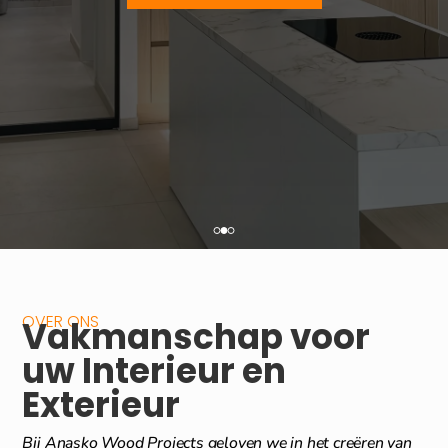
OVER ONS
Vakmanschap voor
uw Interieur en
Exterieur
Bij Anasko Wood Projects geloven we in het creëren van