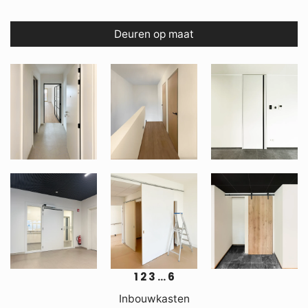
Deuren op maat
1
2
3
…
6
Inbouwkasten