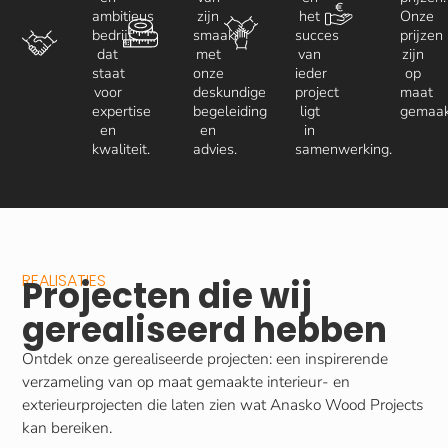
ambitieus
zijn
het
Onze
bedrijf
smaak,
succes
prijzen
dat
met
van
zijn
staat
onze
ieder
op
voor
deskundige
project
maat
expertise
begeleiding
ligt
gemaak
en
en
in
kwaliteit.
advies.
samenwerking.
REALISATIES
Projecten die wij
gerealiseerd hebben
Ontdek onze gerealiseerde projecten: een inspirerende
verzameling van op maat gemaakte interieur- en
exterieurprojecten die laten zien wat Anasko Wood Projects
kan bereiken.