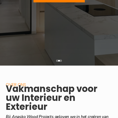
OVER ONS
Vakmanschap voor
uw Interieur en
Exterieur
Bij Anasko Wood Projects geloven we in het creëren van