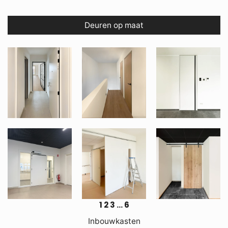
Deuren op maat
1
2
3
…
6
Inbouwkasten