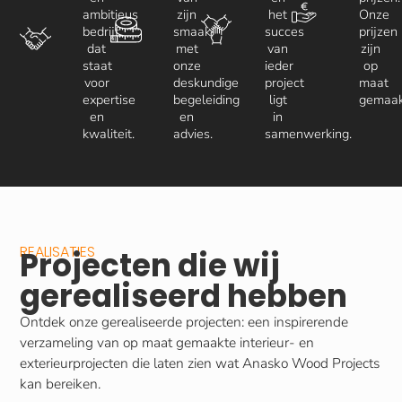
ambitieus
zijn
het
Onze
bedrijf
smaak,
succes
prijzen
dat
met
van
zijn
staat
onze
ieder
op
voor
deskundige
project
maat
expertise
begeleiding
ligt
gemaak
en
en
in
kwaliteit.
advies.
samenwerking.
REALISATIES
Projecten die wij
gerealiseerd hebben
Ontdek onze gerealiseerde projecten: een inspirerende
verzameling van op maat gemaakte interieur- en
exterieurprojecten die laten zien wat Anasko Wood Projects
kan bereiken.