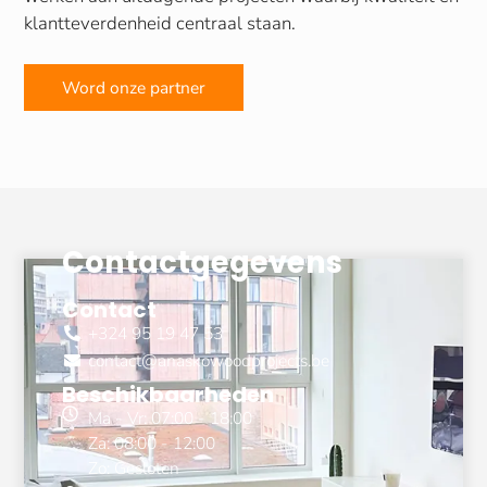
klantteverdenheid centraal staan.
Word onze partner
Contactgegevens
Contact
+324 95 19 47 53
contact@anaskowoodprojects.be
Beschikbaarheden
Ma - Vr: 07:00 - 18:00
Za: 08:00 - 12:00
Zo: Gesloten