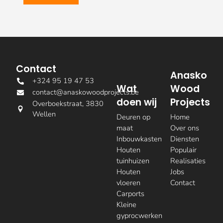
Contact
Anasko
+324 95 19 47 53
Wat
Wood
contact@anaskowoodprojects.be
doen wij
Projects
Overboekstraat, 3830
Wellen
Deuren op
Home
maat
Over ons
Inbouwkasten
Diensten
Houten
Populair
tuinhuizen
Realisaties
Houten
Jobs
vloeren
Contact
Carports
Kleine
gyprocwerken