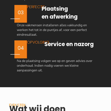
PERFECTIE
Plaatsing
en afwerking
Onze vakmensen installeren alles vakkundig en
werken het tot in de puntjes af, voor een perfect
eindresultaat.
OPVOLGING
Service en nazorg
Na de plaatsing volgen we op en geven advies over
onderhoud. Indien nodig voeren we kleine
aanpassingen uit.
DIENSTEN
Wat wij doen