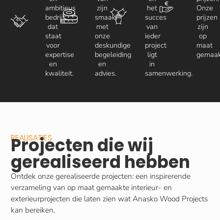
ambitieus
zijn
het
Onze
bedrijf
smaak,
succes
prijzen
dat
met
van
zijn
staat
onze
ieder
op
voor
deskundige
project
maat
expertise
begeleiding
ligt
gemaak
en
en
in
kwaliteit.
advies.
samenwerking.
REALISATIES
Projecten die wij
gerealiseerd hebben
Ontdek onze gerealiseerde projecten: een inspirerende
verzameling van op maat gemaakte interieur- en
exterieurprojecten die laten zien wat Anasko Wood Projects
kan bereiken.