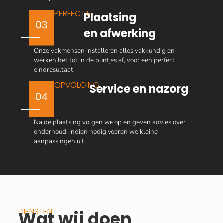
PERFECTIE
Plaatsing
en afwerking
Onze vakmensen installeren alles vakkundig en
werken het tot in de puntjes af, voor een perfect
eindresultaat.
OPVOLGING
Service en nazorg
Na de plaatsing volgen we op en geven advies over
onderhoud. Indien nodig voeren we kleine
aanpassingen uit.
DIENSTEN
Wat wij doen