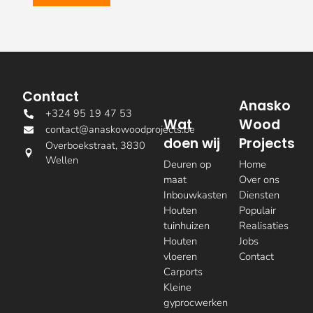
Contact
Anasko
+324 95 19 47 53
Wat
Wood
contact@anaskowoodprojects.be
doen wij
Projects
Overboekstraat, 3830
Wellen
Deuren op
Home
maat
Over ons
Inbouwkasten
Diensten
Houten
Populair
tuinhuizen
Realisaties
Houten
Jobs
vloeren
Contact
Carports
Kleine
gyprocwerken