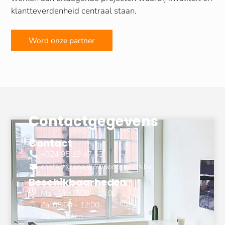
klantteverdenheid centraal staan.
Word onze partner
Contactgegevens
Contact
+324 95 19 47 53
contact@anaskowoodprojects.be
Beschikbaarheden
Ma - Vr: 07:00 - 18:00
Za: 08:00 - 12:00
Zo: Gesloten