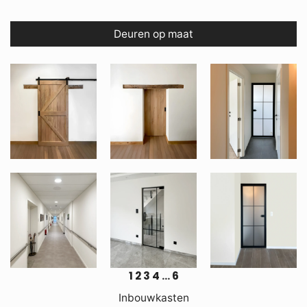
Deuren op maat
1
2
3
4
…
6
Inbouwkasten