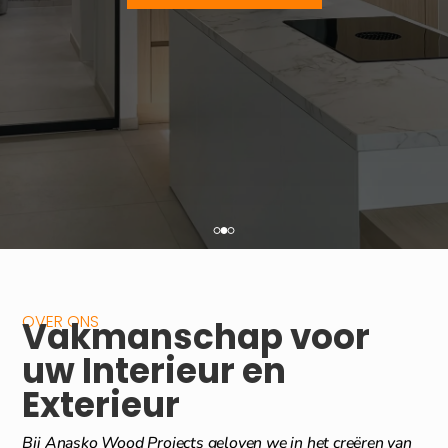
OVER ONS
Vakmanschap voor
uw Interieur en
Exterieur
Bij Anasko Wood Projects geloven we in het creëren van