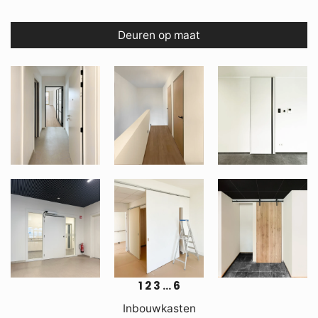
Deuren op maat
1
2
3
…
6
Inbouwkasten