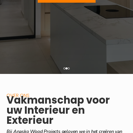
OVER ONS
Vakmanschap voor
uw Interieur en
Exterieur
Bij Anasko Wood Projects geloven we in het creëren van