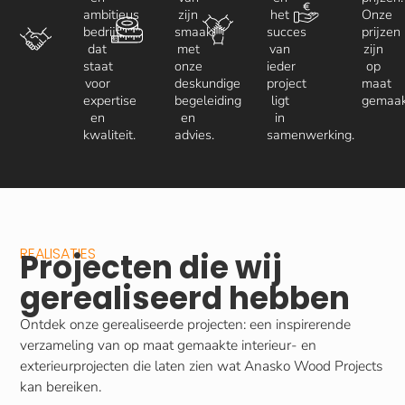
ambitieus
zijn
het
Onze
bedrijf
smaak,
succes
prijzen
dat
met
van
zijn
staat
onze
ieder
op
voor
deskundige
project
maat
expertise
begeleiding
ligt
gemaak
en
en
in
kwaliteit.
advies.
samenwerking.
REALISATIES
Projecten die wij
gerealiseerd hebben
Ontdek onze gerealiseerde projecten: een inspirerende
verzameling van op maat gemaakte interieur- en
exterieurprojecten die laten zien wat Anasko Wood Projects
kan bereiken.