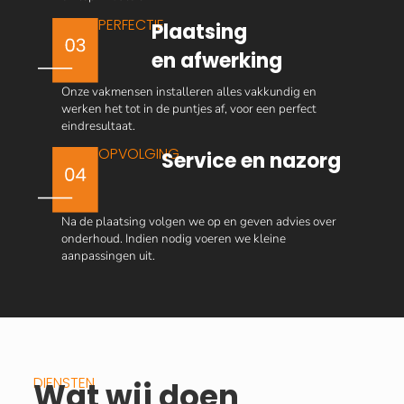
PERFECTIE
Plaatsing
en afwerking
Onze vakmensen installeren alles vakkundig en
werken het tot in de puntjes af, voor een perfect
eindresultaat.
OPVOLGING
Service en nazorg
Na de plaatsing volgen we op en geven advies over
onderhoud. Indien nodig voeren we kleine
aanpassingen uit.
DIENSTEN
Wat wij doen