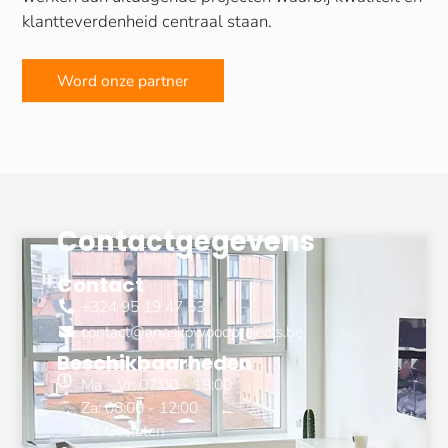
klantteverdenheid centraal staan.
Word onze partner
Contactgegevens
Contact
+324 95 19 47 53
contact@anaskowoodprojects.be
Beschikbaarheden
Ma - Vr: 07:00 - 18:00
Za: 08:00 - 12:00
Zo: Gesloten