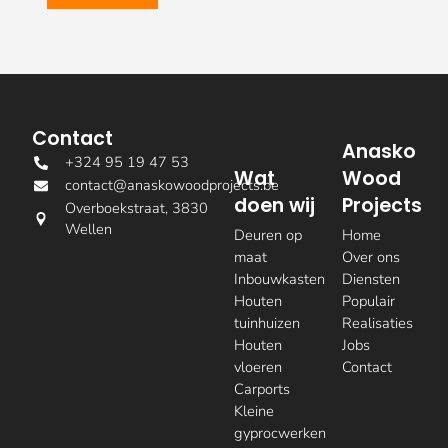
Contact
Anasko
+324 95 19 47 53
Wat
Wood
contact@anaskowoodprojects.be
doen wij
Projects
Overboekstraat, 3830
Wellen
Deuren op
Home
maat
Over ons
Inbouwkasten
Diensten
Houten
Populair
tuinhuizen
Realisaties
Houten
Jobs
vloeren
Contact
Carports
Kleine
gyprocwerken