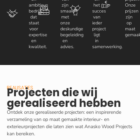
ambitieus
zijn
het
Onze
bedrijf
smaak,
succes
prijzen
dat
met
van
zijn
staat
onze
ieder
op
voor
deskundige
project
maat
expertise
begeleiding
ligt
gemaak
en
en
in
kwaliteit.
advies.
samenwerking.
REALISATIES
Projecten die wij
gerealiseerd hebben
Ontdek onze gerealiseerde projecten: een inspirerende
verzameling van op maat gemaakte interieur- en
exterieurprojecten die laten zien wat Anasko Wood Projects
kan bereiken.