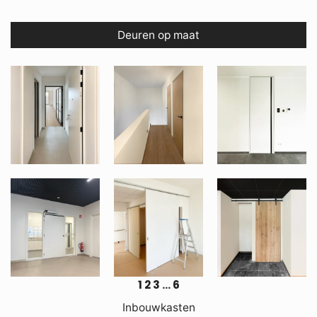
Deuren op maat
1
2
3
…
6
Inbouwkasten