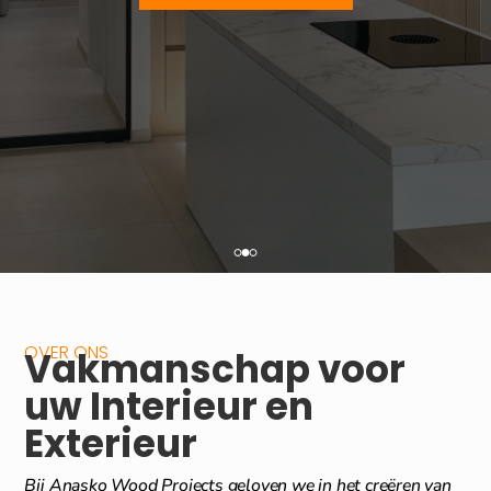
OVER ONS
Vakmanschap voor
uw Interieur en
Exterieur
Bij Anasko Wood Projects geloven we in het creëren van