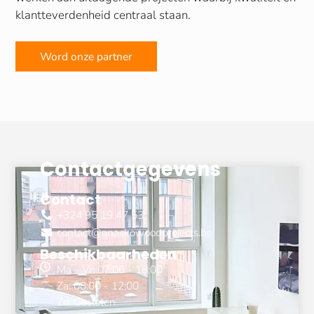
klantteverdenheid centraal staan.
Word onze partner
Contactgegevens
Contact
+324 95 19 47 53
contact@anaskowoodprojects.be
Beschikbaarheden
Ma - Vr: 07:00 - 18:00
Za: 08:00 - 12:00
Zo: Gesloten