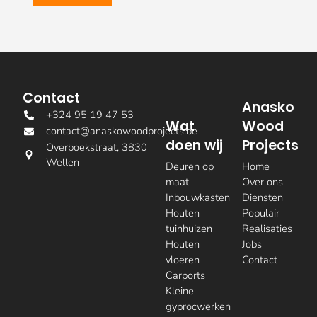
Contact
Anasko
+324 95 19 47 53
Wat
Wood
contact@anaskowoodprojects.be
doen wij
Projects
Overboekstraat, 3830
Wellen
Deuren op
Home
maat
Over ons
Inbouwkasten
Diensten
Houten
Populair
tuinhuizen
Realisaties
Houten
Jobs
vloeren
Contact
Carports
Kleine
gyprocwerken