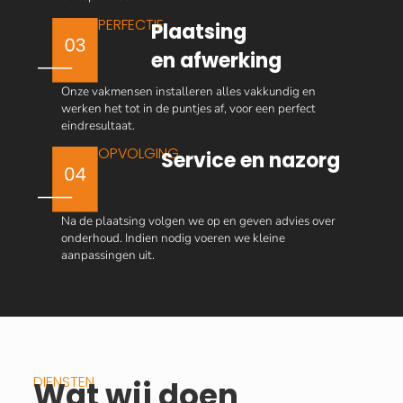
PERFECTIE
Plaatsing
en afwerking
Onze vakmensen installeren alles vakkundig en
werken het tot in de puntjes af, voor een perfect
eindresultaat.
OPVOLGING
Service en nazorg
Na de plaatsing volgen we op en geven advies over
onderhoud. Indien nodig voeren we kleine
aanpassingen uit.
DIENSTEN
Wat wij doen