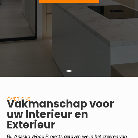
OVER ONS
Vakmanschap voor
uw Interieur en
Exterieur
Bij Anasko Wood Projects geloven we in het creëren van