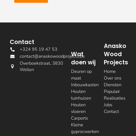
Contact
Anasko
+324 95 19 47 53
Wat
Wood
contact@anaskowoodprojects.be
doen wij
Projects
Overboekstraat, 3830
Wellen
Deuren op
Home
maat
Over ons
Inbouwkasten
Diensten
Houten
Populair
tuinhuizen
Realisaties
Houten
Jobs
vloeren
Contact
Carports
Kleine
gyprocwerken