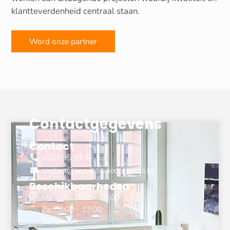
klantteverdenheid centraal staan.
Word onze partner
Contactgegevens
Contact
+324 95 19 47 53
contact@anaskowoodprojects.be
Beschikbaarheden
Ma - Vr: 07:00 - 18:00
Za: 08:00 - 12:00
Zo: Gesloten