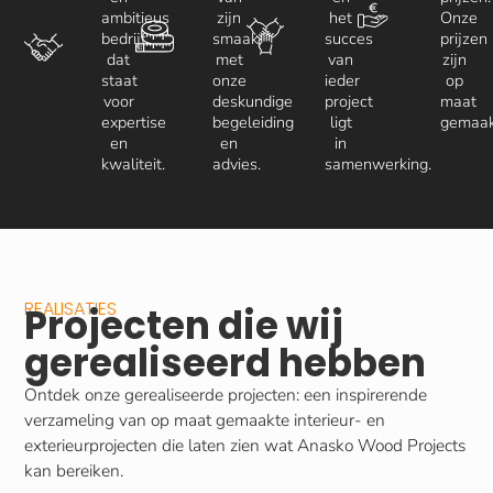
ambitieus
zijn
het
Onze
bedrijf
smaak,
succes
prijzen
dat
met
van
zijn
staat
onze
ieder
op
voor
deskundige
project
maat
expertise
begeleiding
ligt
gemaak
en
en
in
kwaliteit.
advies.
samenwerking.
REALISATIES
Projecten die wij
gerealiseerd hebben
Ontdek onze gerealiseerde projecten: een inspirerende
verzameling van op maat gemaakte interieur- en
exterieurprojecten die laten zien wat Anasko Wood Projects
kan bereiken.