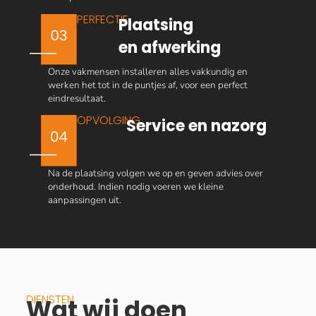
PERFECTIE
Plaatsing
en afwerking
Onze vakmensen installeren alles vakkundig en
werken het tot in de puntjes af, voor een perfect
eindresultaat.
OPVOLGING
Service en nazorg
Na de plaatsing volgen we op en geven advies over
onderhoud. Indien nodig voeren we kleine
aanpassingen uit.
DIENSTEN
Wat wij doen