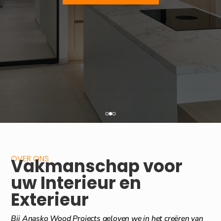
OVER ONS
Vakmanschap voor
uw Interieur en
Exterieur
Bij Anasko Wood Projects geloven we in het creëren van