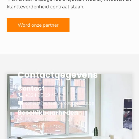
klantteverdenheid centraal staan.
Word onze partner
Contactgegevens
Contact
+324 95 19 47 53
contact@anaskowoodprojects.be
Beschikbaarheden
Ma - Vr: 07:00 - 18:00
Za: 08:00 - 12:00
Zo: Gesloten