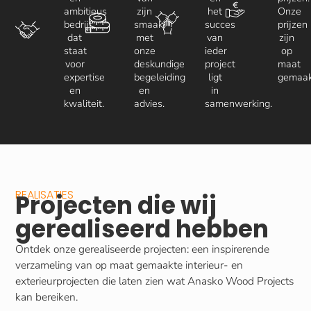
ambitieus
zijn
het
Onze
bedrijf
smaak,
succes
prijzen
dat
met
van
zijn
staat
onze
ieder
op
voor
deskundige
project
maat
expertise
begeleiding
ligt
gemaak
en
en
in
kwaliteit.
advies.
samenwerking.
REALISATIES
Projecten die wij
gerealiseerd hebben
Ontdek onze gerealiseerde projecten: een inspirerende
verzameling van op maat gemaakte interieur- en
exterieurprojecten die laten zien wat Anasko Wood Projects
kan bereiken.