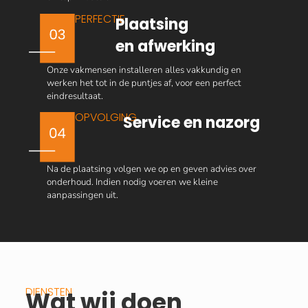
PERFECTIE
Plaatsing
en afwerking
Onze vakmensen installeren alles vakkundig en
werken het tot in de puntjes af, voor een perfect
eindresultaat.
OPVOLGING
Service en nazorg
Na de plaatsing volgen we op en geven advies over
onderhoud. Indien nodig voeren we kleine
aanpassingen uit.
DIENSTEN
Wat wij doen