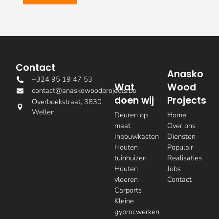
Contact
Anasko
+324 95 19 47 53
Wat
Wood
contact@anaskowoodprojects.be
doen wij
Projects
Overboekstraat, 3830
Wellen
Deuren op
Home
maat
Over ons
Inbouwkasten
Diensten
Houten
Populair
tuinhuizen
Realisaties
Houten
Jobs
vloeren
Contact
Carports
Kleine
gyprocwerken