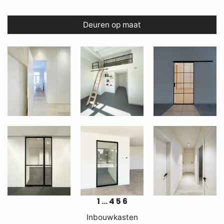
Deuren op maat
1
…
4
5
6
Inbouwkasten