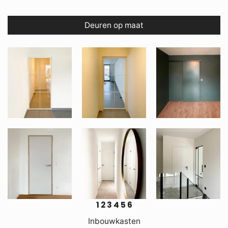
Deuren op maat
1
2
3
4
5
6
Inbouwkasten