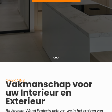
OVER ONS
Vakmanschap voor
uw Interieur en
Exterieur
Bij Anasko Wood Projects geloven we in het creëren van