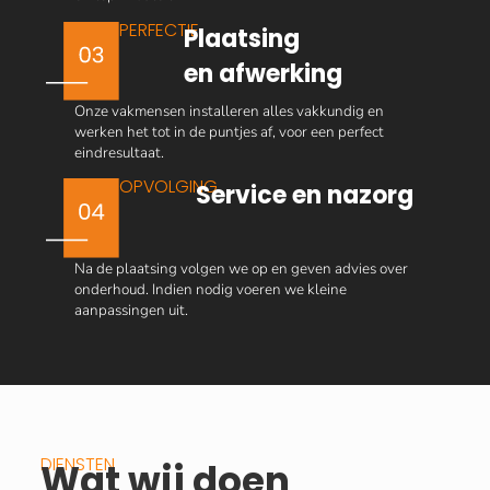
PERFECTIE
Plaatsing
en afwerking
Onze vakmensen installeren alles vakkundig en
werken het tot in de puntjes af, voor een perfect
eindresultaat.
OPVOLGING
Service en nazorg
Na de plaatsing volgen we op en geven advies over
onderhoud. Indien nodig voeren we kleine
aanpassingen uit.
DIENSTEN
Wat wij doen