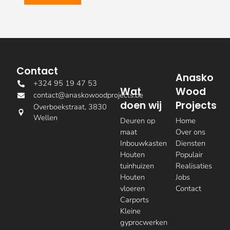
Contact
Anasko
+324 95 19 47 53
Wat
Wood
contact@anaskowoodprojects.be
doen wij
Projects
Overboekstraat, 3830
Wellen
Deuren op
Home
maat
Over ons
Inbouwkasten
Diensten
Houten
Populair
tuinhuizen
Realisaties
Houten
Jobs
vloeren
Contact
Carports
Kleine
gyprocwerken