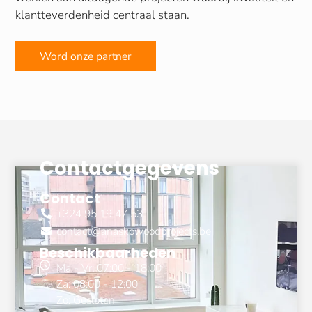
klantteverdenheid centraal staan.
Word onze partner
Contactgegevens
Contact
+324 95 19 47 53
contact@anaskowoodprojects.be
Beschikbaarheden
Ma - Vr: 07:00 - 18:00
Za: 08:00 - 12:00
Zo: Gesloten