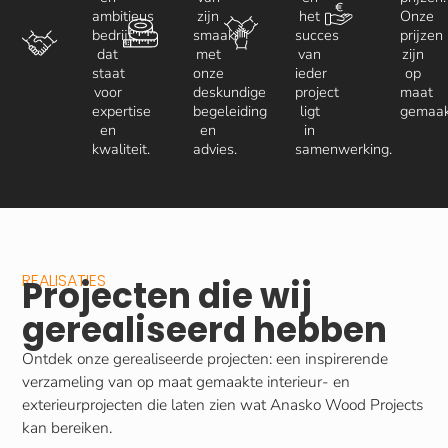
ambitieus
zijn
het
Onze
bedrijf
smaak,
succes
prijzen
dat
met
van
zijn
staat
onze
ieder
op
voor
deskundige
project
maat
expertise
begeleiding
ligt
gemaak
en
en
in
kwaliteit.
advies.
samenwerking.
REALISATIES
Projecten die wij
gerealiseerd hebben
Ontdek onze gerealiseerde projecten: een inspirerende
verzameling van op maat gemaakte interieur- en
exterieurprojecten die laten zien wat Anasko Wood Projects
kan bereiken.