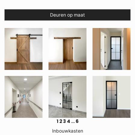
Deuren op maat
1
2
3
4
…
6
Inbouwkasten