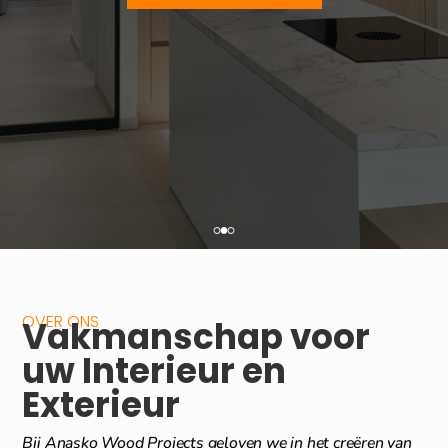
OVER ONS
Vakmanschap voor
uw Interieur en
Exterieur
Bij Anasko Wood Projects geloven we in het creëren van