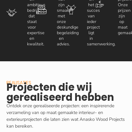
ambitieus
zijn
het
Onze
bedrijf
smaak,
succes
prijzen
dat
met
van
zijn
staat
onze
ieder
op
voor
deskundige
project
maat
expertise
begeleiding
ligt
gemaak
en
en
in
kwaliteit.
advies.
samenwerking.
REALISATIES
Projecten die wij
gerealiseerd hebben
Ontdek onze gerealiseerde projecten: een inspirerende
verzameling van op maat gemaakte interieur- en
exterieurprojecten die laten zien wat Anasko Wood Projects
kan bereiken.