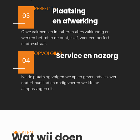
PERFECTIE
Plaatsing
en afwerking
Onze vakmensen installeren alles vakkundig en
werken het tot in de puntjes af, voor een perfect
eindresultaat.
OPVOLGING
Service en nazorg
Na de plaatsing volgen we op en geven advies over
onderhoud. Indien nodig voeren we kleine
aanpassingen uit.
DIENSTEN
Wat wij doen