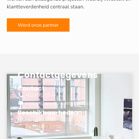
klantteverdenheid centraal staan.
Word onze partner
Contactgegevens
Contact
+324 95 19 47 53
contact@anaskowoodprojects.be
Beschikbaarheden
Ma - Vr: 07:00 - 18:00
Za: 08:00 - 12:00
Zo: Gesloten