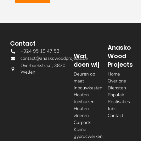
Contact
Anasko
+324 95 19 47 53
Wat
Wood
contact@anaskowoodprojects.be
doen wij
Projects
Overboekstraat, 3830
Wellen
Deuren op
Home
maat
Over ons
Inbouwkasten
Diensten
Houten
Populair
tuinhuizen
Realisaties
Houten
Jobs
vloeren
Contact
Carports
Kleine
gyprocwerken